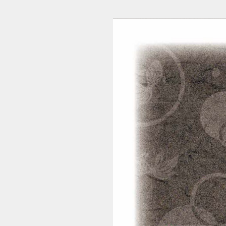
210407108_nagasumachikankoannai (1/14)